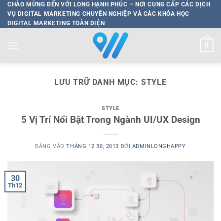
Bỏ
CHÀO MỪNG ĐẾN VỚI LONG HẠNH PHÚC – NƠI CUNG CẤP CÁC DỊCH
VỤ DIGITAL MARKETING CHUYÊN NGHIỆP VÀ CÁC KHÓA HỌC
qua
DIGITAL MARKETING TOÀN DIỆN
nội
dung
0
LƯU TRỮ DANH MỤC:
STYLE
STYLE
5 Vị Trí Nổi Bật Trong Ngành UI/UX Design
ĐĂNG VÀO
THÁNG 12 30, 2013
BỞI
ADMINLONGHAPPY
30
Th12