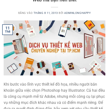
ĐĂNG VÀO
THÁNG 8 11, 2013
BỞI
ADMINLONGHAPPY
11
Th8
Khi bước vào lĩnh vực thiết kế đồ họa, nhiều người băn
khoăn giữa việc chọn Photoshop hay Illustrator. Cả hai đều
là công cụ mạnh mẽ từ Adobe, nhưng mỗi công cụ lại phục
vụ những mục đích khác nhau và có điểm mạnh riêng. Để
đưa ra quyết định đúng đắn, hãy xem xét nhu cầu thiết kế