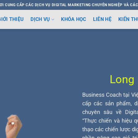
ƠI CUNG CẤP CÁC DỊCH VỤ DIGITAL MARKETING CHUYÊN NGHIỆP VÀ CÁC
GIỚI THIỆU
DỊCH VỤ
KHÓA HỌC
LIÊN HỆ
KIẾN T
Long
Business Coach tại V
cấp các sản phẩm, dị
chuyên sâu về Digit
“Thực chiến và hiệu q
thạo các chiến lược di
phần nâng cao giá tr