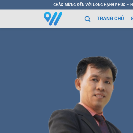
Bỏ
CHÀO MỪNG ĐẾN VỚI LONG HẠNH PHÚC – N
qua
nội
TRANG CHỦ
dung