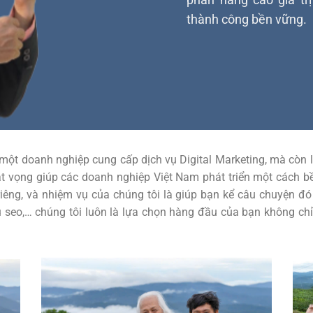
thành công bền vững.
à một doanh nghiệp cung cấp dịch vụ Digital Marketing, mà cò
át vọng giúp các doanh nghiệp Việt Nam phát triển một cách bề
iêng, và nhiệm vụ của chúng tôi là giúp bạn kể câu chuyện đó
ưu seo,… chúng tôi luôn là lựa chọn hàng đầu của bạn không c