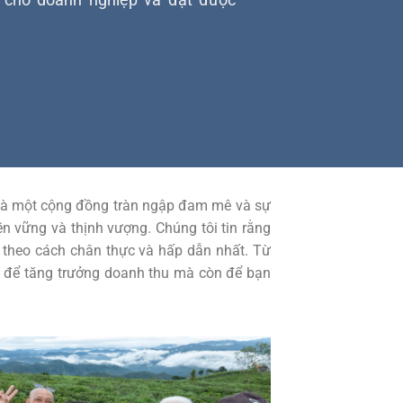
n là một cộng đồng tràn ngập đam mê và sự
n vững và thịnh vượng. Chúng tôi tin rằng
 theo cách chân thực và hấp dẫn nhất. Từ
hỉ để tăng trưởng doanh thu mà còn để bạn