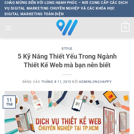
Bỏ
CHÀO MỪNG ĐẾN VỚI LONG HẠNH PHÚC – NƠI CUNG CẤP CÁC DỊCH
VỤ DIGITAL MARKETING CHUYÊN NGHIỆP VÀ CÁC KHÓA HỌC
qua
DIGITAL MARKETING TOÀN DIỆN
nội
dung
0
STYLE
5 Kỹ Năng Thiết Yếu Trong Ngành
Thiết Kế Web mà bạn nên biết
ĐĂNG VÀO
THÁNG 8 11, 2013
BỞI
ADMINLONGHAPPY
11
Th8