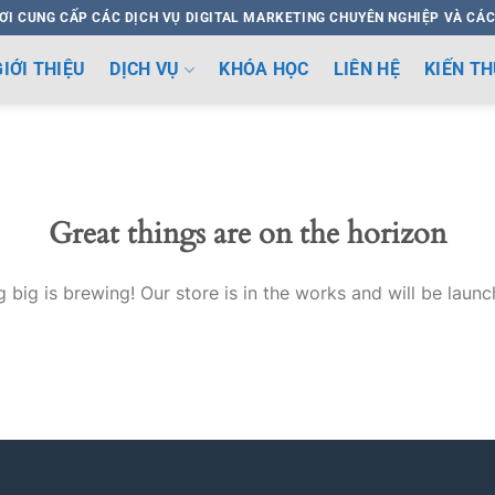
ƠI CUNG CẤP CÁC DỊCH VỤ DIGITAL MARKETING CHUYÊN NGHIỆP VÀ CÁC
GIỚI THIỆU
DỊCH VỤ
KHÓA HỌC
LIÊN HỆ
KIẾN T
Great things are on the horizon
 big is brewing! Our store is in the works and will be launc