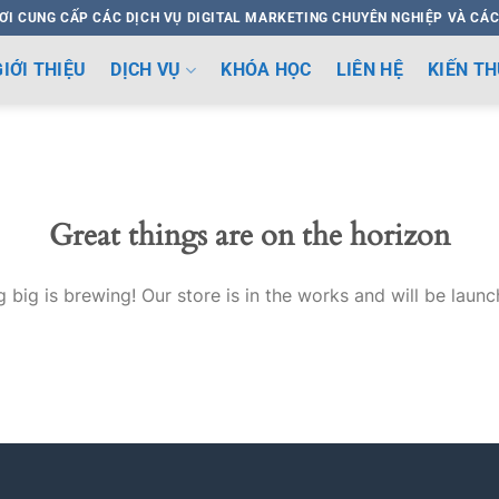
ƠI CUNG CẤP CÁC DỊCH VỤ DIGITAL MARKETING CHUYÊN NGHIỆP VÀ CÁC
GIỚI THIỆU
DỊCH VỤ
KHÓA HỌC
LIÊN HỆ
KIẾN T
Great things are on the horizon
 big is brewing! Our store is in the works and will be launc