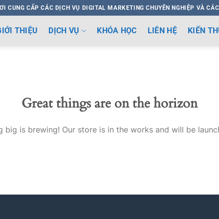
ƠI CUNG CẤP CÁC DỊCH VỤ DIGITAL MARKETING CHUYÊN NGHIỆP VÀ CÁC
GIỚI THIỆU
DỊCH VỤ
KHÓA HỌC
LIÊN HỆ
KIẾN T
Great things are on the horizon
 big is brewing! Our store is in the works and will be launc