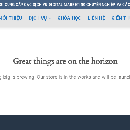
ƠI CUNG CẤP CÁC DỊCH VỤ DIGITAL MARKETING CHUYÊN NGHIỆP VÀ CÁC
GIỚI THIỆU
DỊCH VỤ
KHÓA HỌC
LIÊN HỆ
KIẾN T
Great things are on the horizon
 big is brewing! Our store is in the works and will be launc